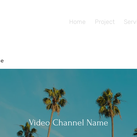
Home
Project
Serv
me
Video Channel Name
請稍後再來